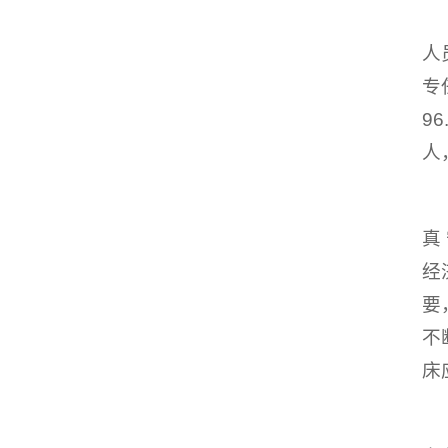
人
专
9
人
真
经
要
不
床