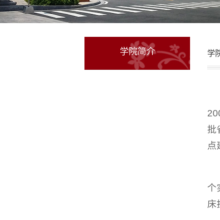
学院简介
学
2
批
点
个
床